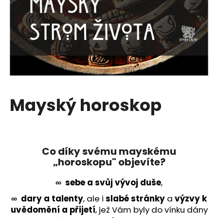
a
j
í
t
?
Mayský horoskop
HLEDAT
Co díky svému mayskému
„horoskopu" objevíte?
∞
sebe a svůj vývoj duše
,
∞ dary a talenty
, ale i
slabé stránky
a
výzvy k
uvědomění a přijetí
, jež Vám byly do vínku dány