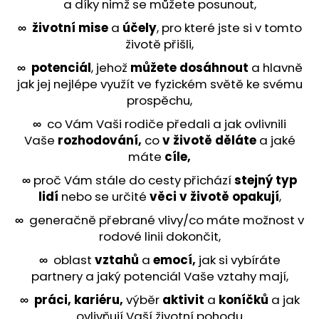
a díky nimž se můžete posunout,
∞
životní mise
a
účely
, pro které jste si v tomto
životě přišli,
∞
potenciál
, jehož
můžete dosáhnout
a hlavně
jak jej nejlépe využít ve fyzickém světě ke svému
prospěchu,
∞
co Vám Vaši rodiče předali a jak ovlivnili
Vaše
rozhodování,
co
v
životě děláte
a jaké
máte
cíle,
∞
proč Vám stále do cesty přichází
stejný typ
lidí
nebo se určité
věci v životě opakují
,
∞
generačně přebrané vlivy/co máte možnost v
rodové linii dokončit,
∞
oblast
vztahů
a
emocí,
jak si vybíráte
partnery a jaký potenciál Vaše vztahy mají,
∞
práci, kariéru,
výběr
aktivit
a
koníčků
a jak
ovlivňují Vaší životní pohodu