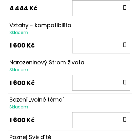
DO
4 444 Kč
KOŠ
Vztahy - kompatibilita
Skladem
DO
1 600 Kč
KOŠ
Narozeninový Strom života
Skladem
DO
1 600 Kč
KOŠ
Sezení „volné téma"
Skladem
DO
1 600 Kč
KOŠ
Poznej Své dítě