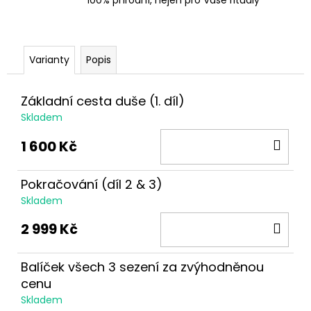
Varianty
Popis
Základní cesta duše (1. díl)
Skladem
DO
1 600 Kč
KOŠ
Pokračování (díl 2 & 3)
Skladem
DO
2 999 Kč
KOŠ
Balíček všech 3 sezení za zvýhodněnou
cenu
Skladem