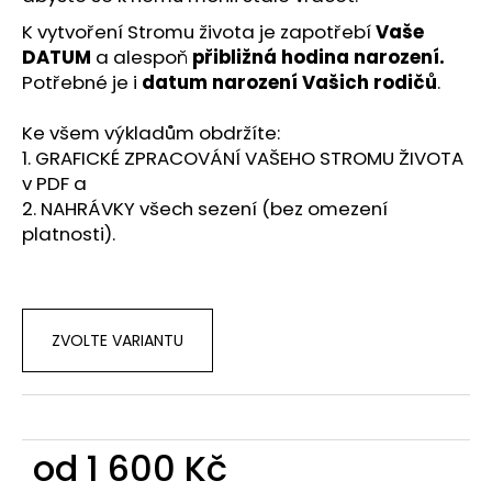
K vytvoření Stromu života je zapotřebí
Vaše
DATUM
a alespoň
přibližná hodina narození.
Potřebné je i
datum narození Vašich rodičů
.
Ke všem výkladům obdržíte:
1. GRAFICKÉ ZPRACOVÁNÍ VAŠEHO STROMU ŽIVOTA
v PDF a
2. NAHRÁVKY všech sezení (bez omezení
platnosti).
ZVOLTE VARIANTU
od
1 600 Kč