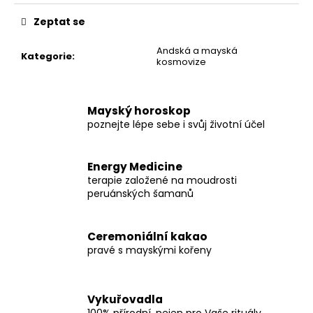
Měrná
cena:
Zeptat se
Andská a mayská
Kategorie
:
kosmovize
Mayský horoskop
poznejte lépe sebe i svůj životní účel
Energy Medicine
terapie založené na moudrosti
peruánských šamanů
Ceremoniální kakao
pravé s mayskými kořeny
Vykuřovadla
100% přírodní, nejen pro Vaše rituály