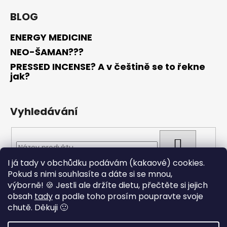
BLOG
ENERGY MEDICINE
NEO-ŠAMAN???
PRESSED INCENSE? A v češtině se to řekne
jak?
Vyhledávání
HLEDAT
I já tady v obchůdku podávám (kakaové) cookies.
Pokud s nimi souhlasíte a dáte si se mnou,
výborně! 🍪 Jestli ale držíte dietu, přečtěte si jejich
obsah
tady
a podle toho prosím poupravte svoje
chutě. Děkuji 🙂