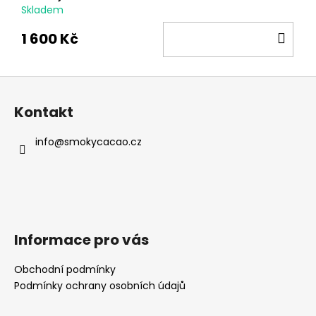
Skladem
DO
1 600 Kč
KOŠ
Z
á
Kontakt
p
a
info
@
smokycacao.cz
t
í
Informace pro vás
Obchodní podmínky
Podmínky ochrany osobních údajů