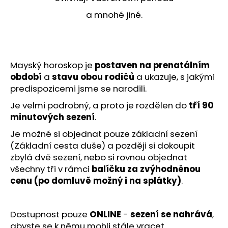
a mnohé jiné.
Mayský horoskop je
postaven na prenatálním
období
a
stavu obou rodičů
a ukazuje, s jakými
predispozicemi jsme se narodili.
Je velmi podrobný, a proto je rozdělen do
tří 90
minutových sezení
.
Je možné si objednat pouze základní sezení
(Základní cesta duše) a později si dokoupit
zbylá dvě sezení, nebo si rovnou objednat
všechny tři v rámci
balíčku za zvýhodněnou
cenu (po domluvě možný i na splátky)
.
Dostupnost pouze
ONLINE
-
sezení se nahrává
,
abyste se k němu mohli stále vracet.